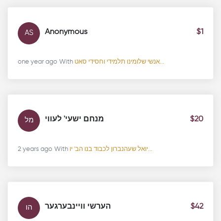
Anonymous
$1
AS
one year ago
With
אנשי שלומינו תלמידי וחסידי סאט...
מנחם ישעי' לעווי
$20
מל
2 years ago
With
יואל שעהנברון לכבוד בנו הב' יו...
הערשי וויינבערגער
$42
הו