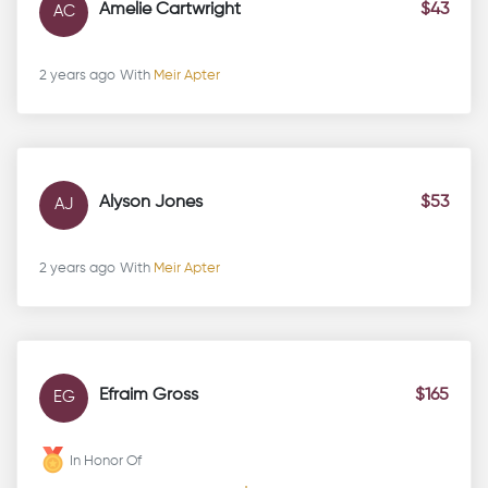
Amelie Cartwright
$43
AC
2 years ago
With
Meir Apter
Alyson Jones
$53
AJ
2 years ago
With
Meir Apter
Efraim Gross
$165
EG
In Honor Of